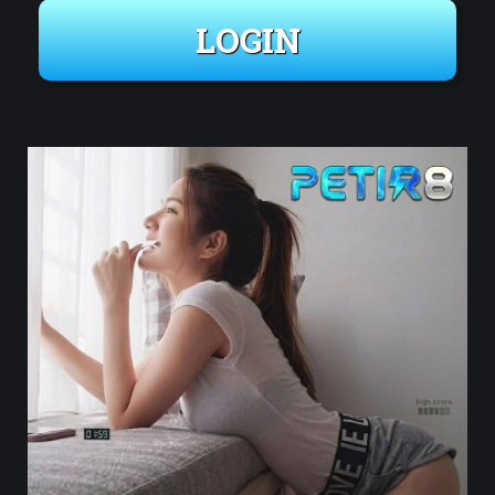
LOGIN